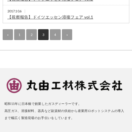
2017.10.6
【視察報告】ドイツエッセン溶接フェア vol.1
«
1
2
3
4
»
昭和11年に日本橋で創業したガスディーラーです。
高圧ガス、溶接材料、器具など副資材の供給から産業用ロボットシステムの導入
まで幅広く製造現場のお手伝いをしています。